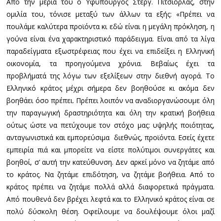
Από την μεριά του ο Υφυπουργός Στεργ. Πιτσιόρλας, στην
ομιλία του, τόνισε μεταξύ των άλλων τα εξής: «Πρέπει να
πουλάμε καλύτερα προϊόντα κι εδώ είναι η μεγάλη πρόκληση, η
γούνα είναι ένα χαρακτηριστικό παράδειγμα. Είναι από τα λίγα
παραδείγματα εξωστρέφειας που έχει να επιδείξει η Ελληνική
οικονομία, τα προηγούμενα χρόνια. Βεβαίως έχει τα
προβλήματά της λόγω των εξελίξεων στην διεθνή αγορά. Το
Ελληνικό κράτος μέχρι σήμερα δεν βοηθούσε κι ακόμα δεν
βοηθάει όσο πρέπει. Πρέπει λοιπόν να αναδιοργανώσουμε όλη
την παραγωγική δραστηριότητα και όλη την κρατική βοήθεια
ούτως ώστε να πετύχουμε τον στόχο μας: υψηλής ποιότητας,
ανταγωνιστικά και εμπορεύσιμα διεθνώς, προϊόντα. Εσείς έχετε
εμπειρία πιά και μπορείτε να είστε πολύτιμοι συνεργάτες και
βοηθοί, σ’ αυτή την κατεύθυνση. Δεν αρκεί μόνο να ζητάμε από
το κράτος. Να ζητάμε επιδότηση, να ζητάμε βοήθεια. Από το
κράτος πρέπει να ζητάμε πολλά αλλά διαφορετικά πράγματα.
Από πουθενά δεν βρέχει λεφτά και το Ελληνικό κράτος είναι σε
πολύ δύσκολη θέση. Οφείλουμε να δουλέψουμε όλοι μαζί