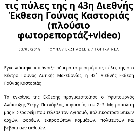
τις πύλες της η 43η Διεθνής
Έκθεση Γούνας Καστοριάς
(πλούσιο
φωτορεπορτάζ+video)
03/05/2018
ΓΟΎΝΑ
/
ΕΚΔΗΛΏΣΕΙΣ
/
ΤΟΠΙΚΆ ΝΈΑ
Εγκαινιάστηκε και άνοιξε σήμερα το μεσημέρι τις πύλες της στο
η
Κέντρο Γούνας Δυτικής Μακεδονίας, η 43
Διεθνής Εκθεση
Γούνας Καστοριάς.
Τα εγκαίνια της Εκθεσης πραγματοποίησε ο Υφυπουργός
Ανάπτυξης Στέργ. Πιτσιόρλας, παρουσία, του Σεβ. Μητροπολίτη
μας κ. Σεραφείμ που τέλεσε τον Αγιασμό, πολιτικοστρατιωτικών
αρχών, φορέων, εκπροσώπων κομμάτων, πολιτευτών και
βέβαια των εκθετών.