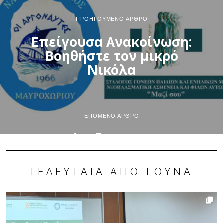
ΠΡΟΗΓΟΎΜΕΝΟ ΆΡΘΡΟ
Επείγουσα Ανακοίνωση:
Βοηθήστε τον μικρό
Νικόλα
ΕΠΌΜΕΝΟ ΆΡΘΡΟ
Προκήρυξη Run Greece
Καστοριά 2018
ΤΕΛΕΥΤΑΊΑ ΑΠΌ ΓΟΎΝΑ