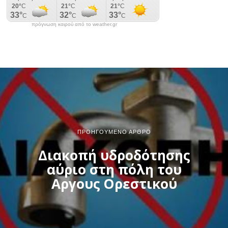
πρόγνωση καιρού από το weather.gr
ΠΡΟΗΓΟΎΜΕΝΟ ΆΡΘΡΟ
Διακοπή υδροδότησης
αύριο στη πόλη του
Αργους Ορεστικού