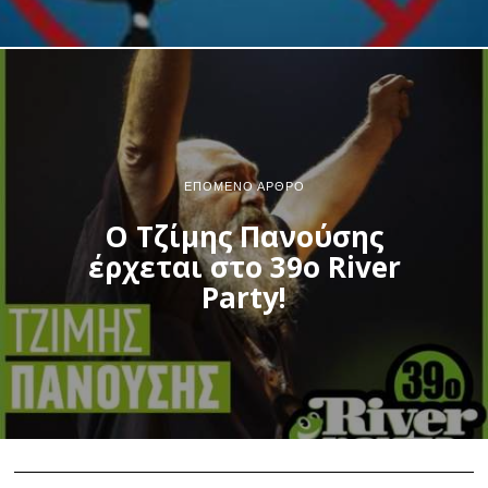
ΕΠΌΜΕΝΟ ΆΡΘΡΟ
Ο Τζίμης Πανούσης
έρχεται στο 39ο River
Party!