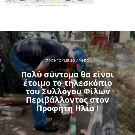
πρόγνωση καιρού από το weather.gr
ΠΡΟΗΓΟΎΜΕΝΟ ΆΡΘΡΟ
Πολύ σύντομα θα είναι
έτοιμο το τηλεσκόπιο
του Συλλόγου Φίλων
Περιβάλλοντος στον
Προφήτη Ηλία !