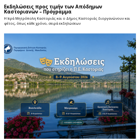
Εκδηλώσεις προς τιμήν των Απόδημων
Καστοριανών – Πρόγραμμα
Η Ιερά Μητρόπολη Καστοριάς και ο Δήμος Καστοριάς διοργανώνουν και
φέτος, όπως κάθε χρόνο, σειρά εκδηλώσεων