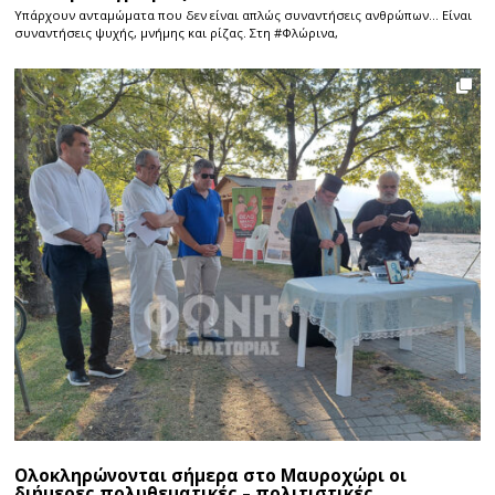
Υπάρχουν ανταμώματα που δεν είναι απλώς συναντήσεις ανθρώπων… Είναι
συναντήσεις ψυχής, μνήμης και ρίζας. Στη #Φλώρινα,
Ολοκληρώνονται σήμερα στο Μαυροχώρι οι
διήμερες πολυθεματικές – πολιτιστικές