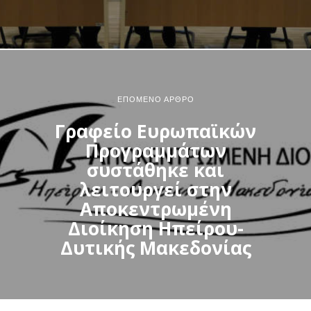
ΕΠΌΜΕΝΟ ΆΡΘΡΟ
Γραφείο Ευρωπαϊκών
Προγραμμάτων
συστάθηκε και
λειτουργεί στην
Αποκεντρωμένη
Διοίκηση Ηπείρου-
Δυτικής Μακεδονίας