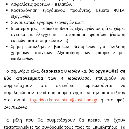
Ασφαλίσεις φορτίων – πελατών.
Κοστολόγηση εξαγόμενου προϊόντος, θέματα Φ.Π.Α.
εξαγωγών.
Συνοδευτικά έγγραφα εξαγωγών κ.λ.π.
Ιδιαιτερότητες – ειδικό καθεστώς εξαγωγών σε τρίτες χώρες
σχετικά με έλεγχο και πιστοποίηση φορτίων (έκδοση
ειδικών πιστοποιητικών κ.λ.π.)
Χρήση κατάλληλων βάσεων δεδομένων για άντληση
χρήσιμων στοιχείων. Αξιοποίηση των εμπορικών μας
ακολούθων.
Το σεμινάριο είναι
διάρκειας 8 ωρών
και
θα οργανωθεί σε
δύο απογεύματα των 4 ωρών
.Όσοι επιθυμούν να
συμμετάσχουν στο σεμινάριο παρακαλούνται να
συμπληρώσουν την αίτηση συμμετοχής και να την αποστείλουν
στο e-mail:
togaridou.konstantina@kastcham.gr
ή στο φαξ:
2467022442
Τα μέλη που θα συμμετάσχουν θα πρέπει να
έχουν
τακτοποιημένες τις συνδρομές τους
προς το Επιμελητήριο. Τα