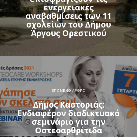
ενεργειακές
αναβαθμίσεις των 11
σχολείων του Δήμου
Άργους Ορεστικού
ΕΠΌΜΕΝΟ ΆΡΘΡΟ
Δήμος Καστοριάς:
Ενδιαφέρον διαδικτυακό
σεμινάριο για την
Οστεοαρθρίτιδα