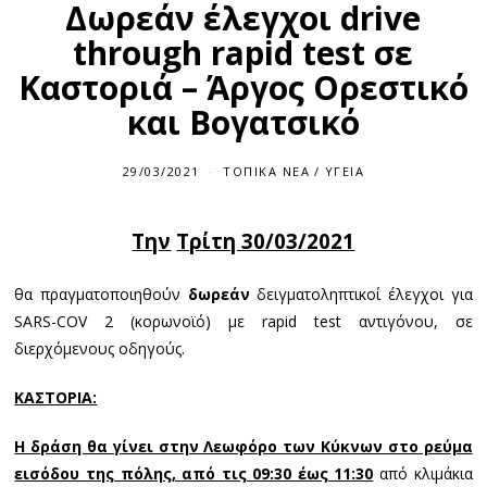
Δωρεάν έλεγχοι drive
through rapid test σε
Καστοριά – Άργος Ορεστικό
και Βογατσικό
29/03/2021
ΤΟΠΙΚΆ ΝΈΑ
/
ΥΓΕΊΑ
Την
Τρίτη 30/03/2021
θα πραγματοποιηθούν
δωρεάν
δειγματοληπτικοί έλεγχοι για
SARS-COV 2 (κορωνοϊό) με rapid test αντιγόνου, σε
διερχόμενους οδηγούς.
ΚΑΣΤΟΡΙΑ:
Η δράση θα γίνει στην Λεωφόρο των Κύκνων στο ρεύμα
εισόδου της πόλης,
από τις 09:30 έως 11:30
από κλιμάκια