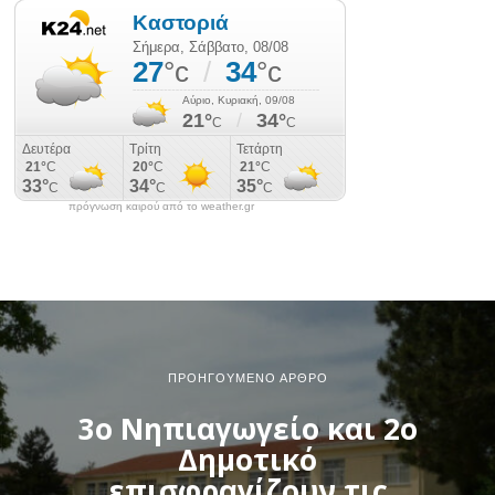
πρόγνωση καιρού από το weather.gr
ΠΡΟΗΓΟΎΜΕΝΟ ΆΡΘΡΟ
3ο Νηπιαγωγείο και 2ο
Δημοτικό
επισφραγίζουν τις