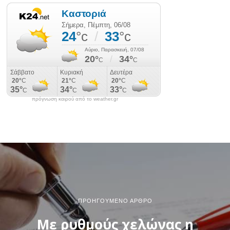
πρόγνωση καιρού από το weather.gr
ΠΡΟΗΓΟΎΜΕΝΟ ΆΡΘΡΟ
Με ρυθμούς χελώνας η