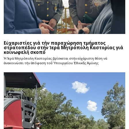
Εὐχαριστίες γιά τήν παραχώρηση τμήματος
στρατοπέδου στήν Ἱερά Μητρόπολη Καστορίας γιά
κοινωφελῆ σκοπό
Ἡ Ἱερά Μητρόπολη Καστορίας βρίσκεται στήν εὐχάριστη θέση νά
ἀνακοινώσει τήν ἀπόφαση τοῦ Ὑπουργείου Ἐθνικῆς Ἀμύνης