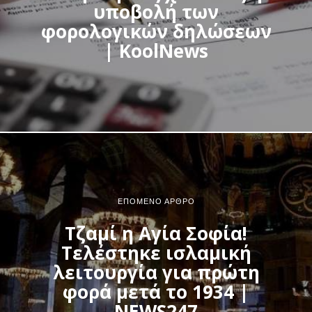
υποβολή των
φορολογικών δηλώσεων
| KoolNews
ΕΠΌΜΕΝΟ ΆΡΘΡΟ
Τζαμί η Αγία Σοφία!
Τελέστηκε ισλαμική
λειτουργία για πρώτη
φορά μετά το 1934 |
NEWS247