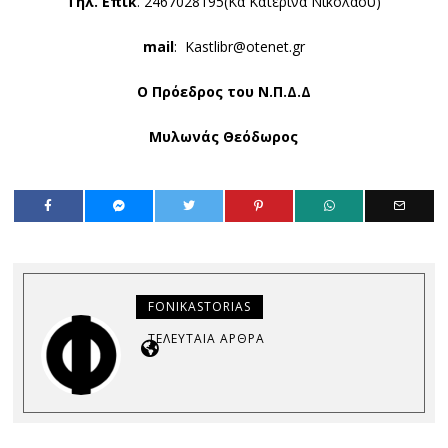
Τηλ. Επικ
. 2467028195(Κα Κατερίνα Νικολάου)
mail
: Kastlibr@otenet.gr
Ο Πρόεδρος του Ν.Π.Δ.Δ
Μυλωνάς Θεόδωρος
FONIKASTORIAS
ΤΕΛΕΥΤΑΊΑ ΆΡΘΡΑ