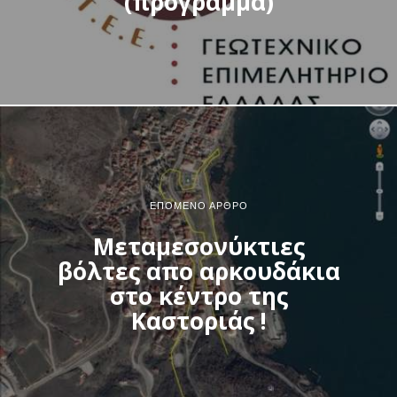
(πρόγραμμα)
ΕΠΌΜΕΝΟ ΆΡΘΡΟ
Μεταμεσονύκτιες
βόλτες απο αρκουδάκια
στο κέντρο της
Καστοριάς !