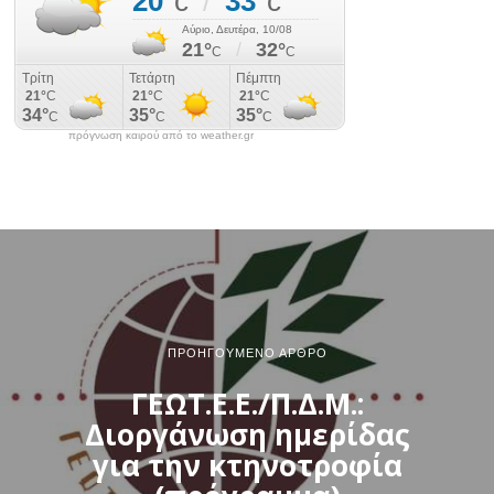
πρόγνωση καιρού από το weather.gr
ΠΡΟΗΓΟΎΜΕΝΟ ΆΡΘΡΟ
ΓΕΩΤ.Ε.Ε./Π.Δ.Μ.:
Διοργάνωση ημερίδας
για την κτηνοτροφία