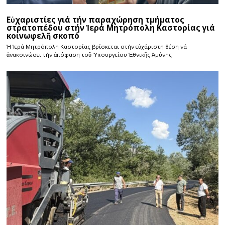
Εὐχαριστίες γιά τήν παραχώρηση τμήματος
στρατοπέδου στήν Ἱερά Μητρόπολη Καστορίας γιά
κοινωφελῆ σκοπό
Ἡ Ἱερά Μητρόπολη Καστορίας βρίσκεται στήν εὐχάριστη θέση νά
ἀνακοινώσει τήν ἀπόφαση τοῦ Ὑπουργείου Ἐθνικῆς Ἀμύνης