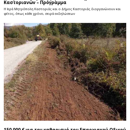
Καστοριανών – Πρόγραμμα
Η Ιερά Μητρόπολη Καστοριάς και ο Δήμος Καστοριάς διοργανώνουν και
φέτος, όπως κάθε χρόνο, σειρά εκδηλώσεων
150.000 € για τον καθαρισμό του Επαρχιακού Οδικού