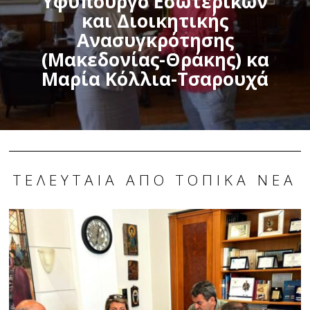
Υφυπουργό Εσωτερικών
και Διοικητικής
Ανασυγκρότησης
(Μακεδονίας-Θράκης) κα
Μαρία Κόλλια-Τσαρουχά
ΤΕΛΕΥΤΑΊΑ ΑΠΌ ΤΟΠΙΚΆ ΝΈΑ