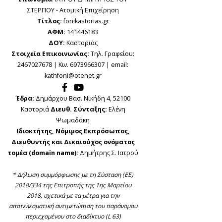
ΣΤΕΡΓΙΟΥ - Ατομική Επιχείρηση
Τίτλος:
fonikastorias.gr
ΑΦΜ:
141446183
ΔΟΥ:
Καστοριάς
Στοιχεία Επικοινωνίας:
Τηλ. Γραφείου:
2467027678 | Κιν. 6973966307 | email:
kathfoni@otenet.gr
Έδρα:
Δημάρχου Βασ. Νικήδη 4, 52100
Καστοριά
Διευθ. Σύνταξης:
Ελένη
Ψωμαδάκη
Ιδιοκτήτης, Νόμιμος Εκπρόσωπος,
Διευθυντής και Δικαιούχος ονόματος
τομέα (domain name):
Δημήτρης Σ. Ιατρού
* Δήλωση συμμόρφωσης με τη Σύσταση (ΕΕ)
2018/334 της Επιτροπής της 1ης Μαρτίου
2018, σχετικά με τα μέτρα για την
αποτελεσματική αντιμετώπιση του παράνομου
περιεχομένου στο διαδίκτυο (L 63)