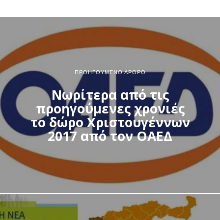
ΠΡΟΗΓΟΎΜΕΝΟ ΆΡΘΡΟ
Νωρίτερα από τις
προηγούμενες χρονιές
το δώρο Χριστουγέννων
2017 από τον ΟΑΕΔ