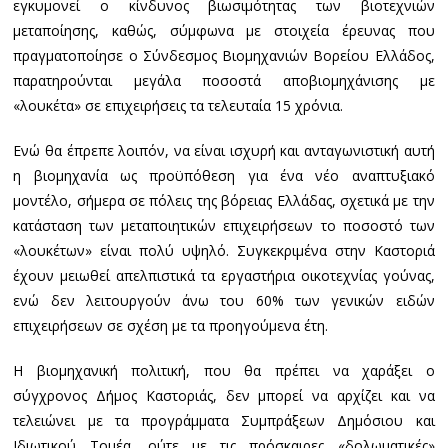
εγκυμονεί ο κίνδυνος βιωσιμότητας των βιοτεχνιών
μεταποίησης, καθώς, σύμφωνα με στοιχεία έρευνας που
πραγματοποίησε ο Σύνδεσμος Βιομηχανιών Βορείου Ελλάδος,
παρατηρούνται μεγάλα ποσοστά αποβιομηχάνισης με
«λουκέτα» σε επιχειρήσεις τα τελευταία 15 χρόνια.
Ενώ θα έπρεπε λοιπόν, να είναι ισχυρή και ανταγωνιστική αυτή
η βιομηχανία ως προϋπόθεση για ένα νέο αναπτυξιακό
μοντέλο, σήμερα σε πόλεις της βόρειας Ελλάδας, σχετικά με την
κατάσταση των μεταποιητικών επιχειρήσεων το ποσοστό των
«λουκέτων» είναι πολύ υψηλό. Συγκεκριμένα στην Καστοριά
έχουν μειωθεί απελπιστικά τα εργαστήρια οικοτεχνίας γούνας,
ενώ δεν λειτουργούν άνω του 60% των γενικών ειδών
επιχειρήσεων σε σχέση με τα προηγούμενα έτη.
Η βιομηχανική πολιτική, που θα πρέπει να χαράξει ο
σύγχρονος Δήμος Καστοριάς, δεν μπορεί να αρχίζει και να
τελειώνει με τα προγράμματα Συμπράξεων Δημόσιου και
Ιδιωτικού Τομέα, ούτε με τις πρόσκαιρες «δολωματικές»