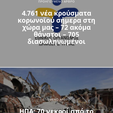
ΠΡΟΗΓΟΎΜΕΝΟ ΆΡΘΡΟ
4.761 νέα κρούσματα
κορωνοϊού σήμερα στη
χώρα μας – 72 ακόμα
θάνατοι – 705
διασωληνωμένοι
ΕΠΌΜΕΝΟ ΆΡΘΡΟ
ΗΠΑ: 70 νεκροί από το