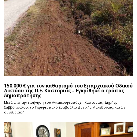
150.000 € για τον καθαρισμό του Επαρχιακού Οδικού
Δικτύου της Π.Ε. Καστοριάς – Εγκρίθηκε ο τρόπος
δημοπράτησης
Μετά από την εισήγηση του Αντιπεριφερειάρχη Καστοριάς, Δημήτρη
Σαββόπουλου, το Περιφερειακό Συμβούλιο Δυτικής Μακεδονίας, κατά τη
συνεδρίασή