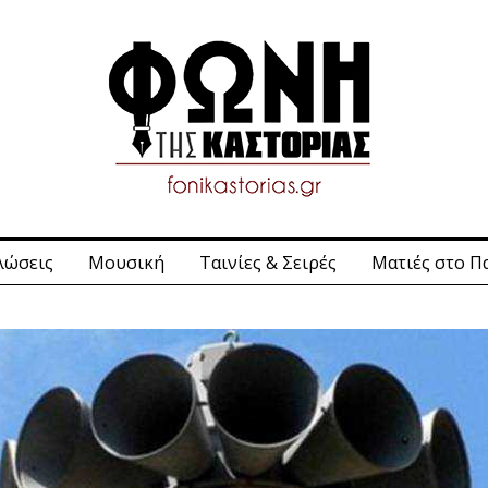
λώσεις
Μουσική
Ταινίες & Σειρές
Ματιές στο Π