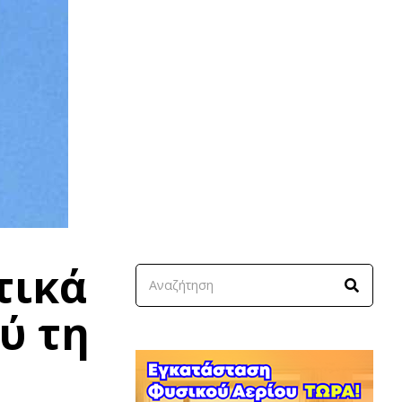
τικά
ύ τη