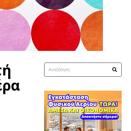
τή
έρα