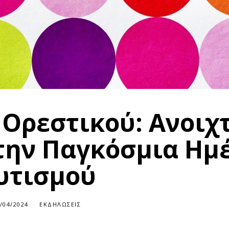
 Ορεστικού: Ανοιχ
την Παγκόσμια Ημ
υτισμού
/04/2024
0
ΕΚΔΗΛΏΣΕΙΣ
1
/
0