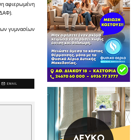
ση αφιερωμένη
ΔΑΦ).
των γυμνασίων
EMAIL