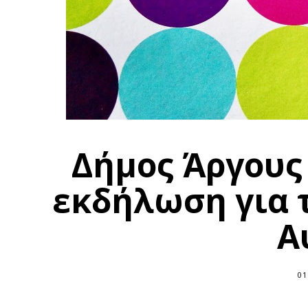
Δήμος Άργους
εκδήλωση για 
Α
01