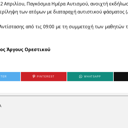
 2 Απριλίου, Παγκόσμια Ημέρα Αυτισμού, ανοιχτή εκδήλω
4
/
ερίληψη των ατόμων με διαταραχή αυτιστικού φάσματος (
2
0
2
4
Αντίστασης από τις 09:00 με τη συμμετοχή των μαθητών 
ος Άργους Ορεστικού
TTER
PINTEREST
WHATSAPP
Α