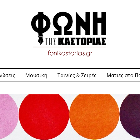
λώσεις
Μουσική
Ταινίες & Σειρές
Ματιές στο Π