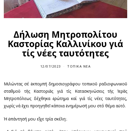
Δήλωση Μητροπολίτου
Καστορίας Καλλινίκου γιά
τίς νέες ταυτότητες
12/07/2023
ΤΟΠΙΚΆ ΝΈΑ
Μιλώντας σέ ἐκπομπή δημοσιογράφου τοπικοῦ ραδιοφωνικοῦ
σταθμοῦ τῆς Καστοριᾶς γιά τίς Κατασκηνώσεις τῆς Ἱερᾶς
Μητροπόλεως δέχθηκα ἐρώτημα καί γιά τίς νέες ταυτότητες,
χωρίς νά ἔχει προηγηθεῖ κάποια ἐνημέρωσή μου στό θέμα αὐτό.
Ἡ ἀπάντησή μου εἶχε τρία σκέλη:.