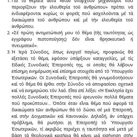
Γιά τά θέματα αὐτά «ὅταν ὑπάρχουν μηχανισμοί πού
περιορίζουν τήν ἐλευθερία τοῦ ἀνθρώπου» πρέπει νά
ἐνδιαφέρονται κυρίως οἱ φορεῖς πού ἀσχολοῦνται μέ τά
δικαιώματα τοῦ ἀνθρώπου καί μέ τήν ἐλευθερία τοῦ
ἀνθρώπου.
«Σέ πρώτη ἀντιμετώπισή μου τό θέμα (τῆς ταυτότητας ὡς
ἐγγράφου πιστοποίησης) δέν εἶναι θρησκευτικό ἤ
πνευματικό».
Ἡ Ἱερά Σύνοδος, ὅπως ἐνεργεῖ παγίως, προφανῶς θά
ἐξετάσει τό θέμα, ἐφόσον ὑπάρξουν καταγγελίες, μέ τίς
Εἰδικές Συνοδικές Ἐπιτροπές της, οἱ ὁποῖες θά λάβουν
ἐπίσημη ἐνημέρωση καί ἐπίσημα στοιχεῖα ἀπό τό Ὑπουργεῖο
Ἐσωτερικῶν. Οἱ Συνοδικές Ἐπιτροπές θά γνωμοδοτήσουν
καί τό θέμα θά ἔρθει στήν Σύνοδο νά ἀποφασίσει σχετικά
καί νά ἐνημερώσει τόν λαό. Εἶπα ἐπί λέξει: «Ἡ Ἐκκλησία ἔχει
πολλές Συνοδικές Ἐπιτροπές πού ἐρευνοῦν πολλά θέματα
πού προκύπτουν… Ὁπότε ὅταν εἶναι θέμα πού ἀφορᾶ τά
δικαιώματα τῶν ἀνθρώπων θά τό δώσει σέ μιά Ἐπιτροπή,
καί στήν Δογματικῶν καί Κανονικῶν. Δηλαδή, ἄν ὑπάρχει
πρόβλημα, θά ρωτήσει (ἡ Ἐπιτροπή) τό Ὑπουργεῖο
Ἐσωτερικῶν, τί ἀκριβῶς περιέχει ἡ ταυτότητα καί μετά μέ
βάση τά θεολογικά κριτήρια θά κάνει μιά εἰσήγηση στήν