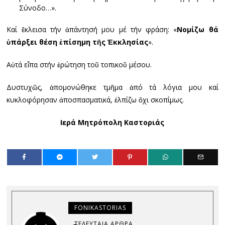
Σύνοδο…».
Καί ἔκλεισα τήν ἀπάντησή μου μέ τήν φράση: «
Νομίζω θά
ὑπάρξει θέση ἐπίσημη τῆς Ἐκκλησίας
».
Αὐτά εἶπα στήν ἐρώτηση τοῦ τοπικοῦ μέσου.
Δυστυχῶς, ἀπομονώθηκε τμῆμα ἀπό τά λόγια μου καί
κυκλοφόρησαν ἀποσπασματικά, ἐλπίζω ὄχι σκοπίμως.
Ιερά Μητρόπολη Καστοριάς
FONIKASTORIAS
ΤΕΛΕΥΤΑΊΑ ΆΡΘΡΑ