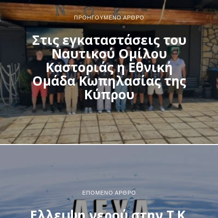
ΠΡΟΗΓΟΎΜΕΝΟ ΆΡΘΡΟ
Στις εγκαταστάσεις του
Ναυτικού Ομίλου
Καστοριάς η Εθνική
Ομάδα Κωπηλασίας της
Κύπρου
ΕΠΌΜΕΝΟ ΆΡΘΡΟ
Ελλειψη νερού στην Τ.Κ.