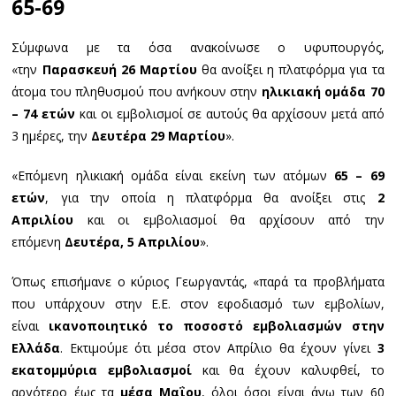
65-69
Σύμφωνα με τα όσα ανακοίνωσε ο υφυπουργός,
«την
Παρασκευή 26 Μαρτίου
θα ανοίξει η πλατφόρμα για τα
άτομα του πληθυσμού που ανήκουν στην
ηλικιακή ομάδα 70
– 74 ετών
και οι εμβολισμοί σε αυτούς θα αρχίσουν μετά από
3 ημέρες, την
Δευτέρα 29 Μαρτίου
».
«Επόμενη ηλικιακή ομάδα είναι εκείνη των ατόμων
65 – 69
ετών
, για την οποία η πλατφόρμα θα ανοίξει στις
2
Απριλίου
και οι εμβολιασμοί θα αρχίσουν από την
επόμενη
Δευτέρα, 5 Απριλίου
».
Όπως επισήμανε ο κύριος Γεωργαντάς, «παρά τα προβλήματα
που υπάρχουν στην Ε.Ε. στον εφοδιασμό των εμβολίων,
είναι
ικανοποιητικό το ποσοστό εμβολιασμών στην
Ελλάδα
. Εκτιμούμε ότι μέσα στον Απρίλιο θα έχουν γίνει
3
εκατομμύρια εμβολιασμοί
και θα έχουν καλυφθεί, το
αργότερο έως τα
μέσα Μαΐου
, όλοι όσοι είναι άνω των 60