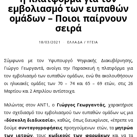
εμβολιασμό των ευπαθών
ομάδων – Ποιοι παίρνουν
σειρά
18/03/2021
ΕΛΛΆΔΑ
/
ΥΓΕΊΑ
Σύμφωνα με τον Υφυπουργό Ψηφιακής Διακυβέρνησης,
Γιώργο Γεωργαντά, ανοίγει την Παρασκευή η πλατφόρμα για
τον εμβολιασμό των ευπαθών ομάδων, ενώ θα ακολουθήσουν
οι ηλικιακές ομάδες των 70 – 74 και 65 – 69 ετών, στις 26
Μαρτίου και 2 Απριλίου αντίστοιχα.
Μιλώντας στον ΑΝΤ1, ο
Γιώργος Γεωργαντάς
, χαρακτήρισε
τον σχεδιασμό του εμβολιασμού των ευπαθών ομάδων ως μια
«
δύσκολη διαδικασία
», καθώς, όπως διευκρίνισε, «έπρεπε να
δούμε
συνταγογραφήσεις
προηγούμενων ετών, τα
μητρώα
των ιατρών
, τους
κωδικούς των φαρμάκων
και να τα