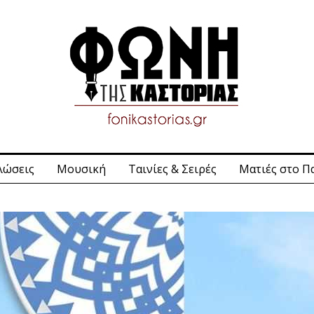
λώσεις
Μουσική
Ταινίες & Σειρές
Ματιές στο Π