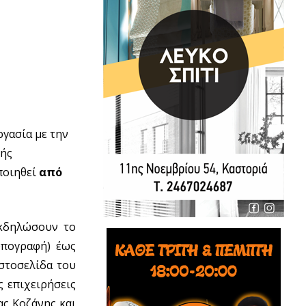
ργασία με την
κής
ποιηθεί
από
εκδηλώσουν το
υπογραφή) έως
ιστοσελίδα του
ς επιχειρήσεις
ας Κοζάνης και