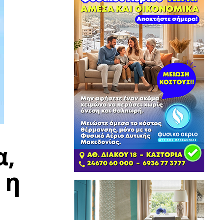
α,
 η