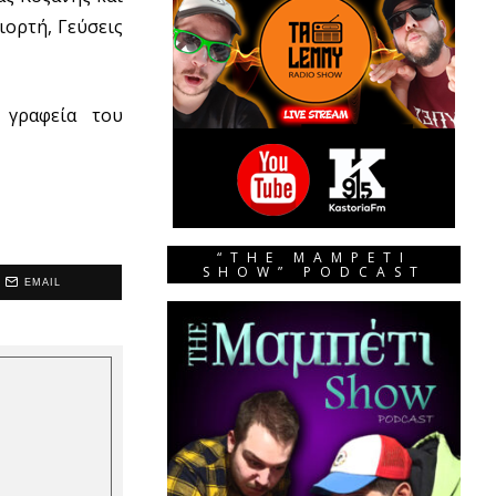
ιορτή, Γεύσεις
 γραφεία του
“THE MAMPETI
SHOW” PODCAST
EMAIL