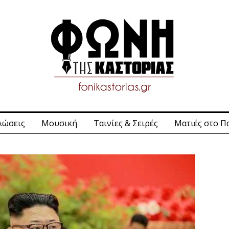
λώσεις
Μουσική
Ταινίες & Σειρές
Ματιές στο Π