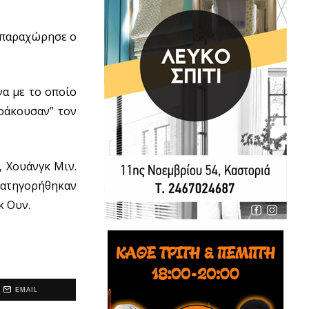
υ παραχώρησε ο
α με το οποίο
ράκουσαν” τον
, Χουάνγκ Μιν.
κατηγορήθηκαν
κ Ουν.
EMAIL