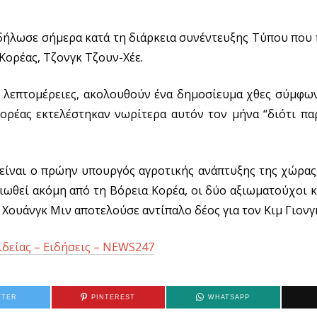
1
/
0
, δήλωσε σήμερα κατά τη διάρκεια συνέντευξης Τύπου πο
8
/
ορέας, Τζονγκ Τζουν-Χέε.
2
0
1
6
ι λεπτομέρειες, ακολουθούν ένα δημοσίευμα χθες σύμφων
ορέας εκτελέστηκαν νωρίτερα αυτόν τον μήνα “διότι πα
είναι ο πρώην υπουργός αγροτικής ανάπτυξης της χώρας
ιωθεί ακόμη από τη Βόρεια Κορέα, οι δύο αξιωματούχοι 
 Χουάνγκ Μιν αποτελούσε αντίπαλο δέος για τον Κιμ Γιονγ
ιδείας – Ειδήσεις – NEWS247
TTER
PINTEREST
WHATSAPP