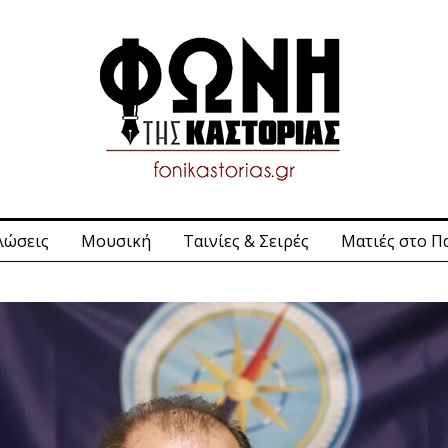
λώσεις
Μουσική
Ταινίες & Σειρές
Ματιές στο Π