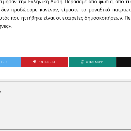
τίμησαν την Ελληνική Λύση. Περάσαμε από φωτιά, από τ
ς δεν προδώσαμε κανέναν, είμαστε το μοναδικό πατριωτ
Αυτός που ηττήθηκε είναι οι εταιρείες δημοσκοπήσεων. Π
ηνες».
TTER
PINTEREST
WHATSAPP
Α