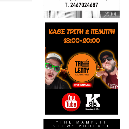
“THE MAMPETI
SHOW” PODCAST