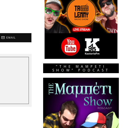
EMAIL
“THE MAMPETI
SHOW” PODCAST