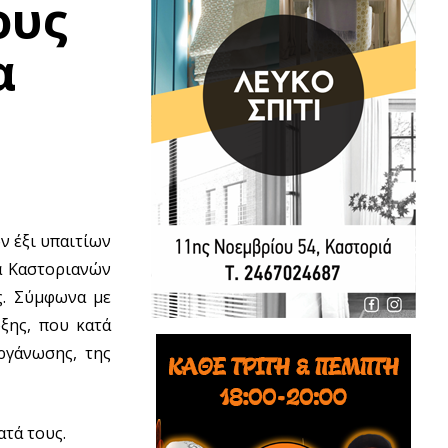
ους
α
ν έξι υπαιτίων
τα Καστοριανών
ς. Σύμφωνα με
ξης, που κατά
ργάνωσης, της
τά τους.