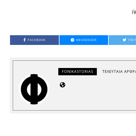
(
FACEBOOK
MESSENGER
TWI
FONIKASTORIAS
ΤΕΛΕΥΤΑΊΑ ΆΡΘΡ