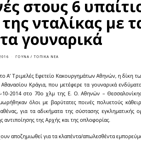
ές στους 6 υπαίτι
 της νταλίκας με τ
τα γουναρικά
2016
2
ΓΟΎΝΑ
/
ΤΟΠΙΚΆ ΝΈΑ
2
/
0
ο Α’ Τριμελές Εφετείο Κακουργημάτων Αθηνών, η δίκη τω
7
/
ς Αθανασίου Κράγια, που μετέφερε τα γουναρικά ενδύμα
2
0
-10-2014 στο 70ο χλμ της Ε. Ο. Αθηνών – Θεσσαλονίκη
1
6
μωρήθηκαν όλοι με βαρύτατες ποινές πολυετούς κάθειρ
αθένας, για τα αδικήματα της σύστασης εγκληματικής ο
ς αντιποίησης της Αρχής και της οπλοφορίας.
χουν αποζημιωθεί για τα κλαπέντα/απωλεσθέντα εμπορεύμα