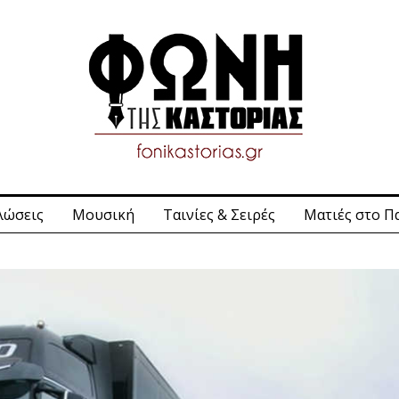
λώσεις
Μουσική
Ταινίες & Σειρές
Ματιές στο Π