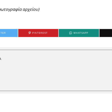
φωτογραφία αρχείου)
TTER
PINTEREST
WHATSAPP
Α