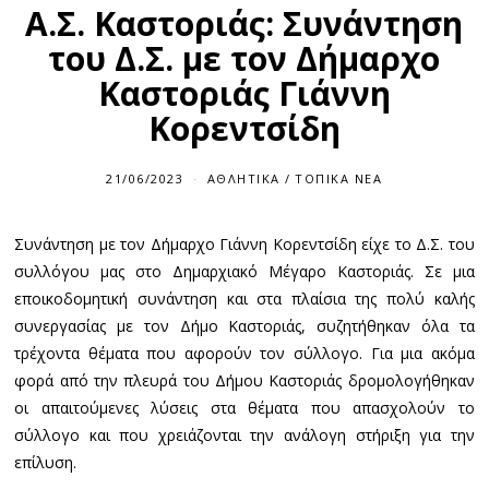
Α.Σ. Καστοριάς: Συνάντηση
του Δ.Σ. με τον Δήμαρχο
Καστοριάς Γιάννη
Κορεντσίδη
21/06/2023
2
ΑΘΛΗΤΙΚΆ
/
ΤΟΠΙΚΆ ΝΈΑ
1
/
0
Συνάντηση με τον Δήμαρχο Γιάννη Κορεντσίδη είχε το Δ.Σ. του
6
/
συλλόγου μας στο Δημαρχιακό Μέγαρο Καστοριάς. Σε μια
2
0
εποικοδομητική συνάντηση και στα πλαίσια της πολύ καλής
2
συνεργασίας με τον Δήμο Καστοριάς, συζητήθηκαν όλα τα
3
τρέχοντα θέματα που αφορούν τον σύλλογο. Για μια ακόμα
φορά από την πλευρά του Δήμου Καστοριάς δρομολογήθηκαν
οι απαιτούμενες λύσεις στα θέματα που απασχολούν το
σύλλογο και που χρειάζονται την ανάλογη στήριξη για την
επίλυση.