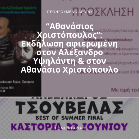
ΠΡΟΗΓΟΎΜΕΝΟ ΆΡΘΡΟ
“Αθανάσιος
Χριστόπουλος”:
Εκδήλωση αφιερωμένη
στον Αλέξανδρο
Υψηλάντη & στον
Αθανάσιο Χριστόπουλο
ΕΠΌΜΕΝΟ ΆΡΘΡΟ