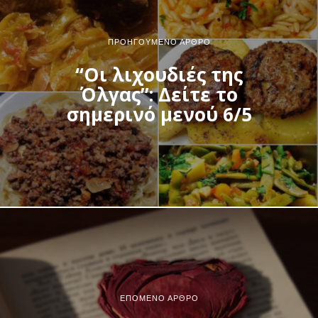
ΠΡΟΗΓΟΎΜΕΝΟ ΆΡΘΡΟ
“Οι λιχουδιές της
Όλγας”: Δείτε το
σημερινό μενού 6/5
ΕΠΌΜΕΝΟ ΆΡΘΡΟ