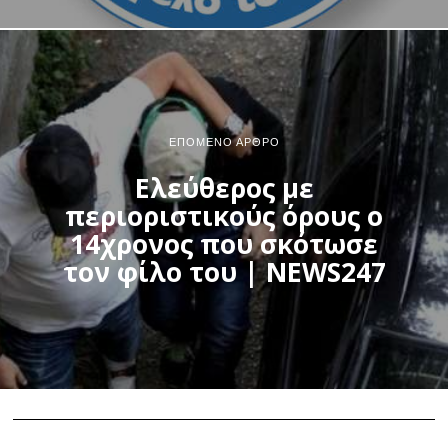
ΕΠΌΜΕΝΟ ΆΡΘΡΟ
Ελεύθερος με
περιοριστικούς όρους ο
14χρονος που σκότωσε
τον φίλο του | NEWS247