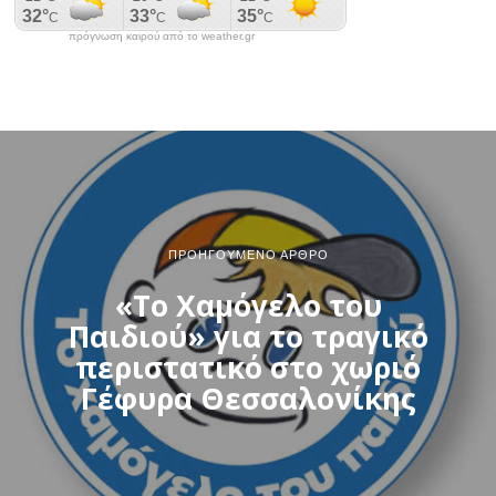
πρόγνωση καιρού από το weather.gr
ΠΡΟΗΓΟΎΜΕΝΟ ΆΡΘΡΟ
«Το Χαμόγελο του
Παιδιού» για το τραγικό
περιστατικό στο χωριό
Γέφυρα Θεσσαλονίκης