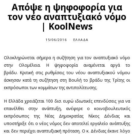
Απόψε η ψηφοφορία για
τον νέο αναπτυξιακό νόμο
| KoolNews
15/06/2016
1
ΕΛΛΆΔΑ
5
/
0
Ολοκληρώνεται σήμερα η συζήτηση για τον αναπτυξιακό νόμο
6
/
στην Ολομέλεια. Η ψηφοφορία αναμένεται αργά το
2
0
βράδυ. Κριτική στις ρυθμίσεις του νέου αναπτυξιακού νόμου
1
άσκησαν κατά τη συζήτηση στη Βουλή το βράδυ της Τρίτης οι
6
εκπρόσωποι των κομμάτων της αντιπολίτευσης.
Η Ελλάδα χρειάζεται 100 δισ. ευρώ ιδιωτικές επενδύσεις για να
επανέλθει στην ανάπτυξη, ανέφερε ο κοινοβουλευτικός
εκπρόσωπος της Νέας Δημοκρατίας Νίκος Δένδιας και
υποστήριξε ότι ο νέος νόμος δεν αποτελεί εργαλείο ανάπτυξης
και δεν περιέχει αναπτυξιακή πρόταση. Ο κ. Δένδιας έκανε λόγο