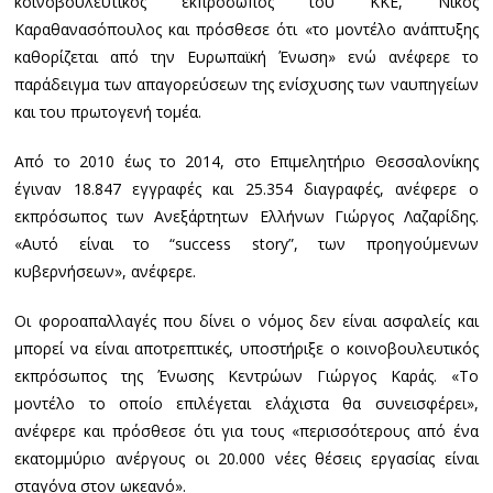
κοινοβουλευτικός εκπρόσωπος του ΚΚΕ, Νίκος
Καραθανασόπουλος και πρόσθεσε ότι «το μοντέλο ανάπτυξης
καθορίζεται από την Ευρωπαϊκή Ένωση» ενώ ανέφερε το
παράδειγμα των απαγορεύσεων της ενίσχυσης των ναυπηγείων
και του πρωτογενή τομέα.
Από το 2010 έως το 2014, στο Επιμελητήριο Θεσσαλονίκης
έγιναν 18.847 εγγραφές και 25.354 διαγραφές, ανέφερε ο
εκπρόσωπος των Ανεξάρτητων Ελλήνων Γιώργος Λαζαρίδης.
«Αυτό είναι το “success story”, των προηγούμενων
κυβερνήσεων», ανέφερε.
Οι φοροαπαλλαγές που δίνει ο νόμος δεν είναι ασφαλείς και
μπορεί να είναι αποτρεπτικές, υποστήριξε ο κοινοβουλευτικός
εκπρόσωπος της Ένωσης Κεντρώων Γιώργος Καράς. «Το
μοντέλο το οποίο επιλέγεται ελάχιστα θα συνεισφέρει»,
ανέφερε και πρόσθεσε ότι για τους «περισσότερους από ένα
εκατομμύριο ανέργους οι 20.000 νέες θέσεις εργασίας είναι
σταγόνα στον ωκεανό».