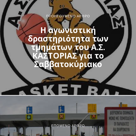
ΠΡΟΗΓΟΎΜΕΝΟ ΆΡΘΡΟ
Η αγωνιστική
δραστηριότητα των
τμημάτων του Α.Σ.
ΚΑΣΤΟΡΙΑΣ για το
Σαββατοκύριακο
ΕΠΌΜΕΝΟ ΆΡΘΡΟ