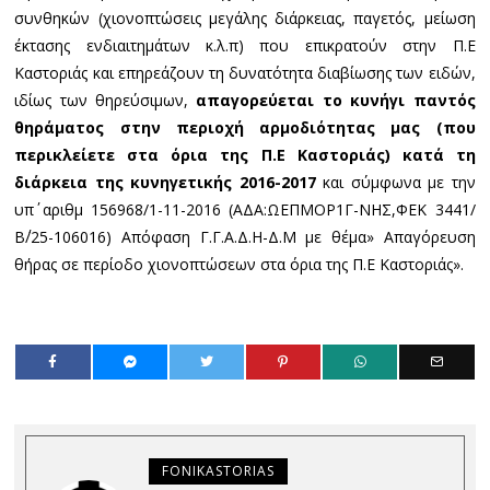
συνθηκών (χιονοπτώσεις μεγάλης διάρκειας, παγετός, μείωση
έκτασης ενδιαιτημάτων κ.λ.π) που επικρατούν στην Π.Ε
Καστοριάς και επηρεάζουν τη δυνατότητα διαβίωσης των ειδών,
ιδίως των θηρεύσιμων,
απαγορεύεται το κυνήγι παντός
θηράματος στην περιοχή αρμοδιότητας μας (που
περικλείετε στα όρια της Π.Ε Καστοριάς) κατά τη
διάρκεια της κυνηγετικής 2016-2017
και σύμφωνα με την
υπ΄ αριθμ 156968/1-11-2016 (ΑΔΑ:ΩΕΠΜΟΡ1Γ-ΝΗΣ,ΦΕΚ 3441/
Β΄/25-106016) Απόφαση Γ.Γ.Α.Δ.Η-Δ.Μ με θέμα» Απαγόρευση
θήρας σε περίοδο χιονοπτώσεων στα όρια της Π.Ε Καστοριάς».
FONIKASTORIAS