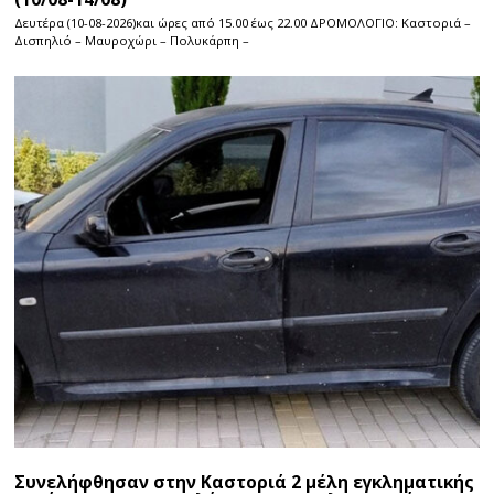
Δευτέρα (10-08-2026)και ώρες από 15.00 έως 22.00 ΔΡΟΜΟΛΟΓΙΟ: Καστοριά –
Δισπηλιό – Μαυροχώρι – Πολυκάρπη –
Συνελήφθησαν στην Καστοριά 2 μέλη εγκληματικής