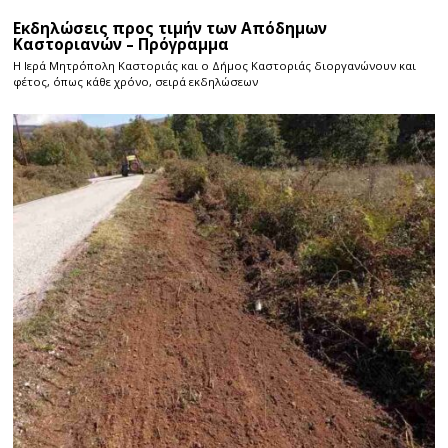
Εκδηλώσεις προς τιμήν των Απόδημων
Καστοριανών – Πρόγραμμα
Η Ιερά Μητρόπολη Καστοριάς και ο Δήμος Καστοριάς διοργανώνουν και
φέτος, όπως κάθε χρόνο, σειρά εκδηλώσεων