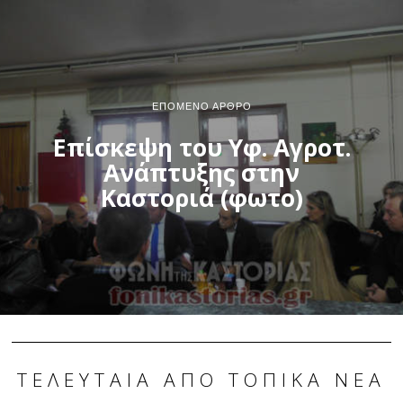
ΕΠΌΜΕΝΟ ΆΡΘΡΟ
Επίσκεψη του Υφ. Αγροτ.
Ανάπτυξης στην
Καστοριά (φωτο)
ΤΕΛΕΥΤΑΊΑ ΑΠΌ ΤΟΠΙΚΆ ΝΈΑ