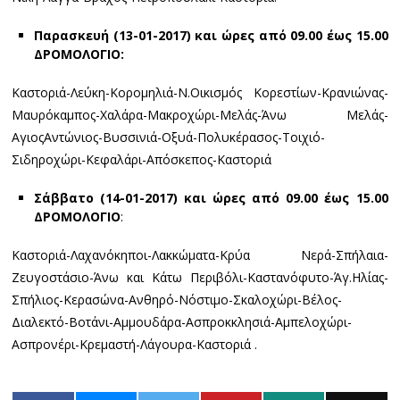
Παρασκευή (13-01-2017) και ώρες από 09.00 έως 15.00
ΔΡΟΜΟΛΟΓΙΟ:
Καστοριά-Λεύκη-Κορομηλιά-Ν.Οικισμός Κορεστίων-Κρανιώνας-
Μαυρόκαμπος-Χαλάρα-Μακροχώρι-Μελάς-Άνω Μελάς-
ΑγιοςΑντώνιος-Βυσσινιά-Οξυά-Πολυκέρασος-Τοιχιό-
Σιδηροχώρι-Κεφαλάρι-Απόσκεπος-Καστοριά
Σάββατο (14-01-2017) και ώρες από 09.00 έως 15.00
ΔΡΟΜΟΛΟΓΙΟ
:
Καστοριά-Λαχανόκηποι-Λακκώματα-Κρύα Νερά-Σπήλαια-
Ζευγοστάσιο-Άνω και Κάτω Περιβόλι-Καστανόφυτο-Άγ.Ηλίας-
Σπήλιος-Κερασώνα-Ανθηρό-Νόστιμο-Σκαλοχώρι-Βέλος-
Διαλεκτό-Βοτάνι-Αμμουδάρα-Ασπροκκλησιά-Αμπελοχώρι-
Ασπρονέρι-Κρεμαστή-Λάγουρα-Καστοριά .