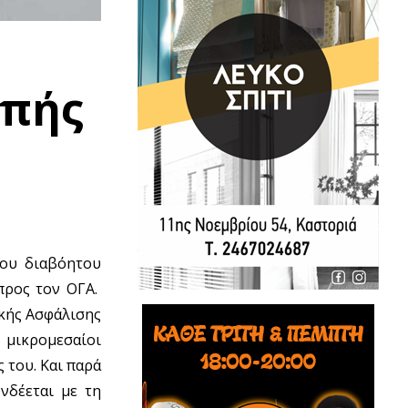
οπής
του διαβόητου
προς τον ΟΓΑ.
ικής Ασφάλισης
 μικρομεσαίοι
 του. Και παρά
νδέεται με τη