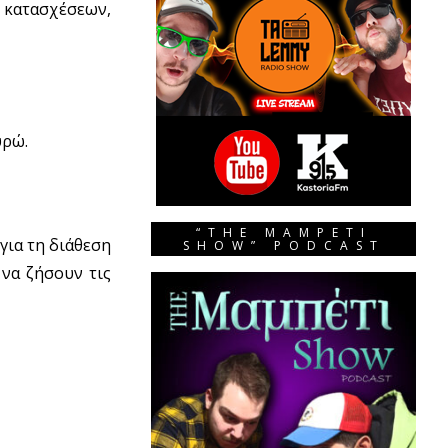
ς κατασχέσεων,
υρώ.
“THE MAMPETI
για τη διάθεση
SHOW” PODCAST
 να ζήσουν τις