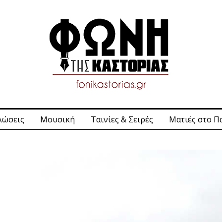
λώσεις
Μουσική
Ταινίες & Σειρές
Ματιές στο Π