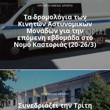
ΠΡΟΗΓΟΎΜΕΝΟ ΆΡΘΡΟ
Τα δρομολόγια των
Κινητών Αστυνομικών
Μονάδων για την
επόμενη εβδομάδα στο
Νομό Καστοριάς (20-26/3)
ΕΠΌΜΕΝΟ ΆΡΘΡΟ
Συνεδριάζει την Τρίτη