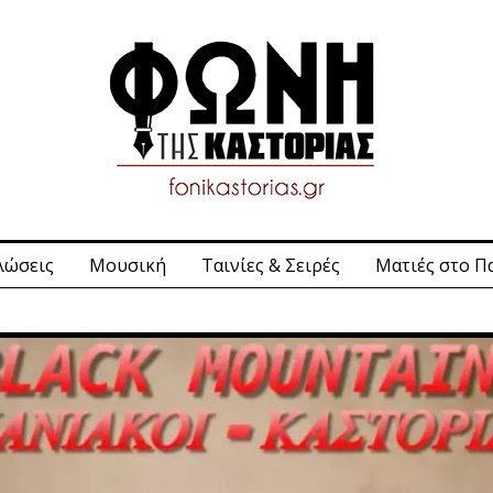
λώσεις
Μουσική
Ταινίες & Σειρές
Ματιές στο Π