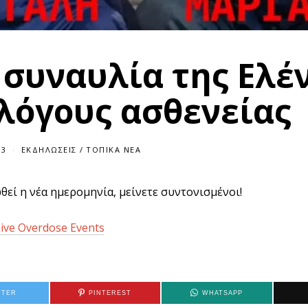
 συναυλία της Ελέ
 λόγους ασθενείας
23
ΕΚΔΗΛΏΣΕΙΣ
/
ΤΟΠΙΚΆ ΝΈΑ
εί η νέα ημερομηνία, μείνετε συντονισμένοι!
ive Overdose Events
TTER
PINTEREST
WHATSAPP