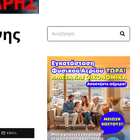
νης
EMAIL