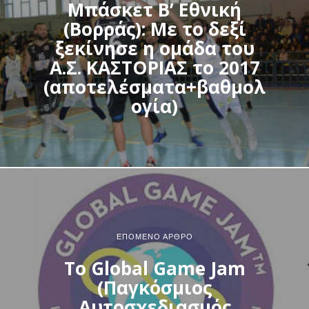
Μπάσκετ Β’ Εθνική
(Βορράς): Με το δεξί
ξεκίνησε η ομάδα του
Α.Σ. ΚΑΣΤΟΡΙΑΣ το 2017
(αποτελέσματα+βαθμολ
ογία)
ΕΠΌΜΕΝΟ ΆΡΘΡΟ
Το Global Game Jam
(Παγκόσμιος
Αυτοσχεδιασμός