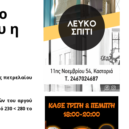
ο
υ η
ης πετρελαίου
ών του αργού
 230 < 280 το