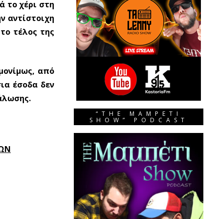
ά το χέρι στη
ν αντίστοιχη
το τέλος της
μονίμως, από
ια έσοδα δεν
άλωσης.
“THE MAMPETI
SHOW” PODCAST
ΤΩΝ