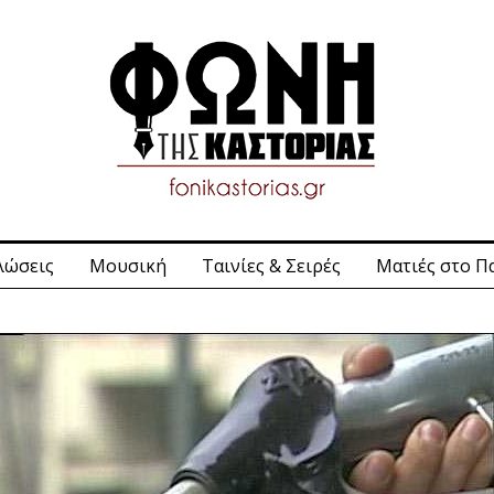
λώσεις
Μουσική
Ταινίες & Σειρές
Ματιές στο Π