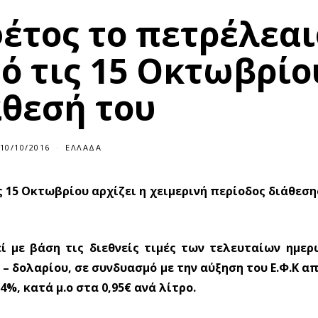
έτος το πετρέλεαι
ό τις 15 Οκτωβρίο
άθεσή του
10/10/2016
1
ΕΛΛΆΔΑ
0
/
1
ις 15 Οκτωβρίου αρχίζει η χειμερινή περίοδος διάθεσ
0
/
2
0
1
6
εί με βάση τις διεθνείς τιμές των τελευταίων ημερ
– δολαρίου, σε συνδυασμό με την αύξηση του Ε.Φ.Κ από
4%, κατά μ.ο στα 0,95
€
ανά λίτρο.