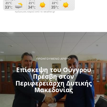
πρόγνωση καιρού από το weather.gr
ΠΡΟΗΓΟΎΜΕΝΟ ΆΡΘΡΟ
Επίσκεψη του Ούγγρου
Πρέσβη στον
Περιφερειάρχη Δυτικής
Μακεδονίας