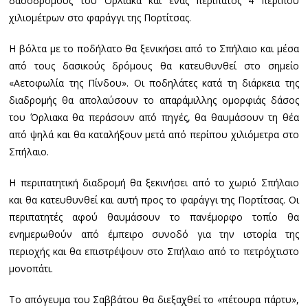
δασόδρομους του Όρλιακα και ένας περίπατος 4 περίπου
χιλιομέτρων στο φαράγγι της Πορτίτσας.
Η βόλτα με το ποδήλατο θα ξενικήσει από το Σπήλαιο και μέσα
από τους δασικούς δρόμους θα κατευθυνθεί στο σημείο
«Αετοφωλία της Πίνδου». Οι ποδηλάτες κατά τη διάρκεια της
διαδρομής θα απολαύσουν το απαράμιλλης ομορφιάς δάσος
του Όρλιακα θα περάσουν από πηγές, θα θαυμάσουν τη θέα
από ψηλά και θα καταλήξουν μετά από περίπου χιλιόμετρα στο
Σπήλαιο.
Η περιπατητική διαδρομή θα ξεκινήσει από το χωριό Σπήλαιο
και θα κατευθυνθεί και αυτή προς το φαράγγι της Πορτίτσας. Οι
περιπατητές αφού θαυμάσουν το πανέμορφο τοπίο θα
ενημερωθούν από έμπειρο συνοδό για την ιστορία της
περιοχής και θα επιστρέψουν στο Σπήλαιο από το πετρόχτιστο
μονοπάτι.
Το απόγευμα του Σαββάτου θα διεξαχθεί το «πέτουρα πάρτυ»,