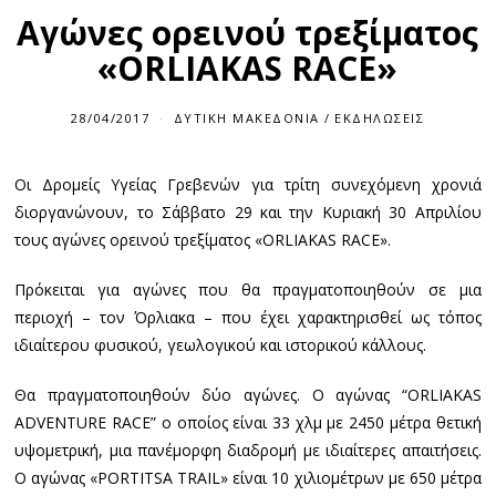
Αγώνες ορεινού τρεξίματος
«ORLIAKAS RACE»
28/04/2017
2
ΔΥΤΙΚΉ ΜΑΚΕΔΟΝΊΑ
/
ΕΚΔΗΛΏΣΕΙΣ
8
/
0
Οι Δρομείς Υγείας Γρεβενών για τρίτη συνεχόμενη χρονιά
4
/
διοργανώνουν, το Σάββατο 29 και την Κυριακή 30 Απριλίου
2
0
τους αγώνες ορεινού τρεξίματος «ORLIAKAS RACE».
1
7
Πρόκειται για αγώνες που θα πραγματοποιηθούν σε μια
περιοχή – τον Όρλιακα – που έχει χαρακτηρισθεί ως τόπος
ιδιαίτερου φυσικού, γεωλογικού και ιστορικού κάλλους.
Θα πραγματοποιηθούν δύο αγώνες. Ο αγώνας “ORLIAKAS
ADVENTURE RACE” ο οποίος είναι 33 χλμ με 2450 μέτρα θετική
υψομετρική, μια πανέμορφη διαδρομή με ιδιαίτερες απαιτήσεις.
Ο αγώνας «PORTITSA TRAIL» είναι 10 χιλιομέτρων με 650 μέτρα