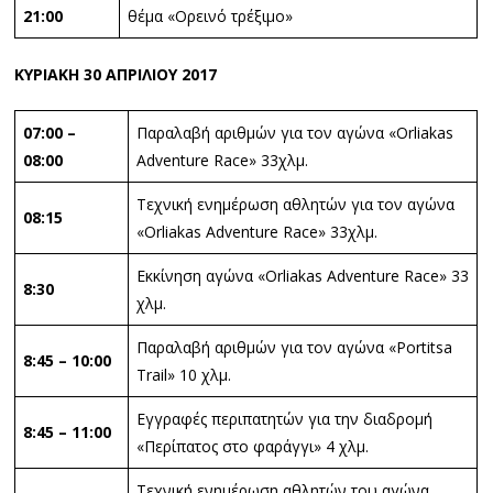
21:00
θέμα «Ορεινό τρέξιμο»
ΚΥΡΙΑΚΗ 30 ΑΠΡΙΛΙΟΥ 2017
07:00 –
Παραλαβή αριθμών για τον αγώνα «Orliakas
08:00
Adventure Race» 33χλμ.
Τεχνική ενημέρωση αθλητών για τον αγώνα
08:15
«Orliakas Adventure Race» 33χλμ.
Εκκίνηση αγώνα «Orliakas Adventure Race» 33
8:30
χλμ.
Παραλαβή αριθμών για τον αγώνα «Portitsa
8:45 – 10:00
Trail» 10 χλμ.
Εγγραφές περιπατητών για την διαδρομή
8:45 – 11:00
«Περίπατος στο φαράγγι» 4 χλμ.
Τεχνική ενημέρωση αθλητών του αγώνα