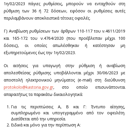
1η/02/2023 πάγιες ρυθμίσεις, μπορούν να ενταχθούν στη
ρύθμιση των 36 ή 72 δόσεων, εφόσον οι ρυθμίσεις αυτές
περιλαμβάνουν αποκλειστικά τέτοιες οφειλές.
Γ) Αναβίωση ρυθμίσεων των άρθρων 110-117 του ν.4611/2019
και 165-172 του ν.4764/2020 (που προέβλεπαν μέχρι 100
δόσεις), οι οποίες απωλέσθηκαν ή κατέστησαν μη
εξυπηρετούμενες έως την 1η/02/2023.
Οι αιτήσεις για υπαγωγή στην ρύθμιση ή αναβίωση
απολεσθείσας ρύθμισης υποβάλλονται μέχρι 30/06/2023 με
αποστολή ηλεκτρονικού μηνύματος (e-mail) στη διεύθυνση
protokolo@kastoria.gov.gr
, στο οποίο επισυνάπτονται
απαραιτήτως τα παρακάτω δικαιολογητικά:
Για τις περιπτώσεις Α, Β και Γ: Έντυπο αίτησης,
συμπληρωμένο και υπογεγραμμένο από τον οφειλέτη.
Διατίθεται από την υπηρεσία.
Ειδικά και μόνο για την περίπτωση Α: