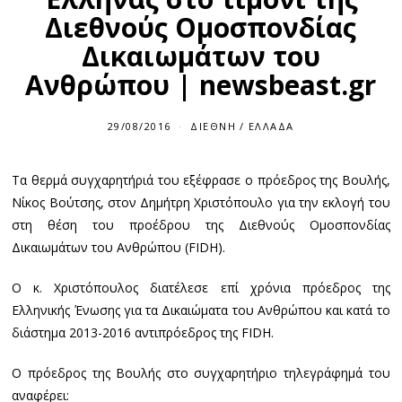
Διεθνούς Ομοσπονδίας
Δικαιωμάτων του
Ανθρώπου | newsbeast.gr
29/08/2016
2
ΔΙΕΘΝΉ
/
ΕΛΛΆΔΑ
9
/
0
Τα θερμά συγχαρητήριά του εξέφρασε ο πρόεδρος της Βουλής,
8
/
Νίκος Βούτσης, στον Δημήτρη Χριστόπουλο για την εκλογή του
2
0
στη θέση του προέδρου της Διεθνούς Ομοσπονδίας
1
Δικαιωμάτων του Ανθρώπου (FIDH).
6
O κ. Χριστόπουλος διατέλεσε επί χρόνια πρόεδρος της
Ελληνικής Ένωσης για τα Δικαιώματα του Ανθρώπου και κατά το
διάστημα 2013-2016 αντιπρόεδρος της FIDH.
Ο πρόεδρος της Βουλής στο συγχαρητήριο τηλεγράφημά του
αναφέρει: