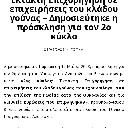
επιχειρήσεις του κλάδου
γούνας – Δημοσιεύτηκε η
πρόσκληση για τον 2ο
κύκλο
22/05/2023
2
ΓΟΎΝΑ
2
/
0
Δημοσιεύτηκε την Παρασκευή 19 Μαΐου 2023, η πρόσκληση για
5
/
την 2η δράση του Υπουργείου Ανάπτυξης και Επενδύσεων με
2
0
τίτλο:
«2ος κύκλος: Έκτακτη Επιχορήγηση σε
2
επιχειρήσεις του κλάδου γούνας που έχουν πληγεί από
3
την επίθεση της Ρωσίας κατά της Ουκρανίας και τις
διεθνείς κυρώσεις που επιβλήθηκαν»
, προϋπολογισμού
8 εκατ. ευρώ, η οποία υλοποιείται στο πλαίσιο του Εθνικού
Προγράμματος Ανάπτυξης.