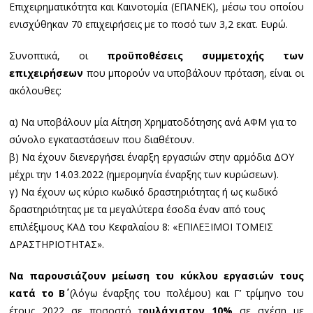
Επιχειρηματικότητα και Καινοτομία (ΕΠΑΝΕΚ), μέσω του οποίου
ενισχύθηκαν 70 επιχειρήσεις με το ποσό των 3,2 εκατ. Ευρώ.
Συνοπτικά, οι
προϋποθέσεις συμμετοχής των
επιχειρήσεων
που μπορούν να υποβάλουν πρόταση, είναι οι
ακόλουθες:
α) Να υποβάλουν μία Αίτηση Χρηματοδότησης ανά ΑΦΜ για το
σύνολο εγκαταστάσεων που διαθέτουν.
β) Να έχουν διενεργήσει έναρξη εργασιών στην αρμόδια ΔΟΥ
μέχρι την 14.03.2022 (ημερομηνία έναρξης των κυρώσεων).
γ) Να έχουν ως κύριο κωδικό δραστηριότητας ή ως κωδικό
δραστηριότητας με τα μεγαλύτερα έσοδα έναν από τους
επιλέξιμους ΚΑΔ του Κεφαλαίου 8: «ΕΠΙΛΕΞΙΜΟΙ ΤΟΜΕΙΣ
ΔΡΑΣΤΗΡΙΟΤΗΤΑΣ».
Να παρουσιάζουν μείωση του κύκλου εργασιών τους
κατά το Β΄
(λόγω έναρξης του πολέμου) και Γ’ τρίμηνο του
έτους 2022 σε ποσοστό τ
ουλάχιστον 10%
σε σχέση με