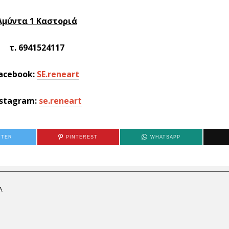
Αμύντα 1 Καστοριά
τ. 6941524117
acebook:
SE.reneart
nstagram:
se.reneart
TTER
PINTEREST
WHATSAPP
Α