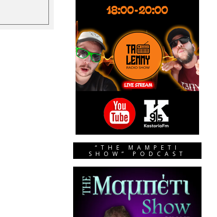
“THE MAMPETI
SHOW” PODCAST