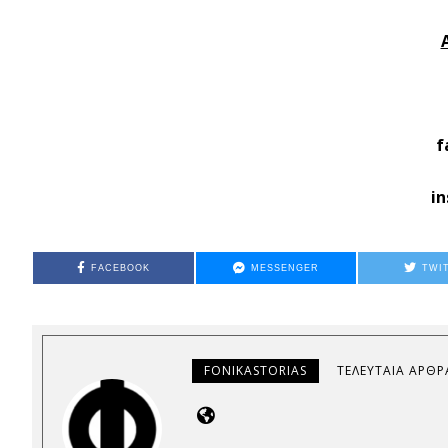
f
i
FACEBOOK
MESSENGER
TWI
FONIKASTORIAS
ΤΕΛΕΥΤΑΊΑ ΆΡΘΡ