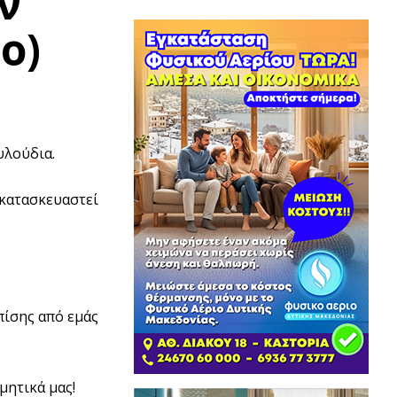
ν
ο)
υλούδια.
κατασκευαστεί
πίσης από εμάς
μητικά μας!