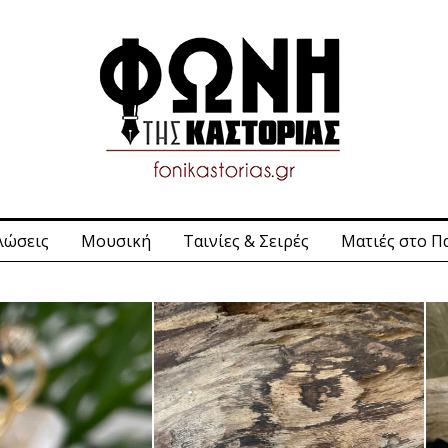
λώσεις
Μουσική
Ταινίες & Σειρές
Ματιές στο Π