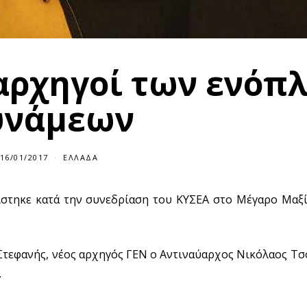
 αρχηγοί των ενόπ
υνάμεων
16/01/2017
1
ΕΛΛΆΔΑ
6
/
0
στηκε κατά την συνεδρίαση του ΚΥΣΕΑ στο Μέγαρο Μαξί
1
/
2
0
1
7
 Στεφανής, νέος αρχηγός ΓΕΝ ο Αντιναύαρχος Νικόλαος Τσ
.