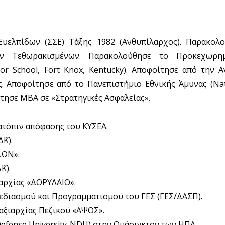
Ευελπίδων (ΣΣΕ) Τάξης 1982 (Ανθυπίλαρχος). Παρακολ
ών Τεθωρακισμένων. Παρακολούθησε το Προκεχωρη
r School, Fort Knox, Kentucky). Αποφοίτησε από την 
. Αποφοίτησε από το Πανεπιστήμιο Εθνικής Άμυνας (Nat
τησε MBA σε «Στρατηγικές Ασφαλείας».
ατόπιν απόφασης του ΚΥΣΕΑ.
΄Κ).
ΔΩΝ».
Κ).
ιαρχίας «ΔΟΡΥΛΑΙΟ».
χεδιασμού και Προγραμματισμού του ΓΕΣ (ΓΕΣ/ΔΑΣΠ).
αξιαρχίας Πεζικού «ΑΨΟΣ».
 Defense University-NDU) στην Ουάσιγκτον των ΗΠΑ.