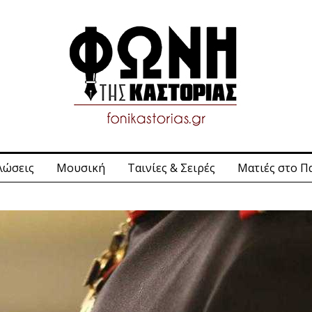
λώσεις
Μουσική
Ταινίες & Σειρές
Ματιές στο Π