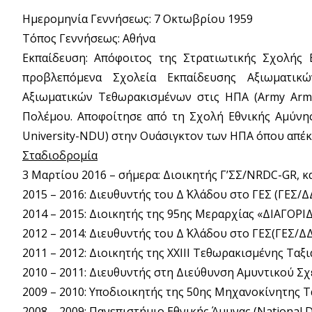
Ημερομηνία Γεννήσεως: 7 Οκτωβρίου 1959
Τόπος Γεννήσεως: Αθήνα
Εκπαίδευση: Απόφοιτος της Στρατιωτικής Σχολής 
προβλεπόμενα Σχολεία Εκπαίδευσης Αξιωματικ
Αξιωματικών Τεθωρακισμένων στις ΗΠΑ (Army Armo
Πολέμου. Αποφοίτησε από τη Σχολή Εθνικής Αμύνης
University-NDU) στην Ουάσιγκτον των ΗΠΑ όπου απέκ
Σταδιοδρομία
3 Μαρτίου 2016 – σήμερα: Διοικητής Γ’ΣΣ/NRDC-GR, κ
2015 – 2016: Διευθυντής του Δ΄ Κλάδου στο ΓΕΣ (ΓΕΣ/ΔΔ
2014 – 2015: Διοικητής της 95ης Μεραρχίας «ΔΙΑΓΟΡΙ
2012 – 2014: Διευθυντής του Δ΄ Κλάδου στο ΓΕΣ(ΓΕΣ/ΔΔ΄
2011 – 2012: Διοικητής της XXIII Τεθωρακισμένης Ταξ
2010 – 2011: Διευθυντής στη Διεύθυνση Αμυντικού Σ
2009 – 2010: Υποδιοικητής της 50ης Μηχανοκίνητης Τ
2008 – 2009: Πανεπιστήμιο Εθνικής Άμυνας (National